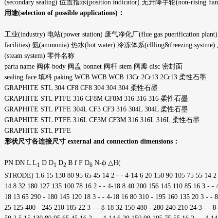
(secondary sealing) 位置指示(position indicator) 无升降手轮(non-rising han
用途
(selection of possible applications)：
工业(industry) 电站(power station) 废气净化厂(flue gas puerification pl
facilities) 氨(ammonia) 热水(hot water) 冷冻体系(cllling&freezing sys
(steam system) 零件名称
parta name 阀体 body 阀盖 bonnet 阀杆 stem 阀瓣 disc 密封面
sealing face 填料 paking WCB WCB WCB 13Cr 2Cr13 2Cr13 柔性石墨
GRAPHITE STL 304 CF8 CF8 304 304 304 柔性石墨
GRAPHITE STL PTFE 316 CF8M CF8M 316 316 316 柔性石墨
GRAPHITE STL PTFE 304L CF3 CF3 316 304L 304L 柔性石墨
GRAPHITE STL PTFE 316L CF3M CF3M 316 316L 316L 柔性石墨
GRAPHITE STL PTFE
形状尺寸各连接尺寸 external and connection dimensions：
PN DN L L
D D
D
B f F D
N-ф △H(
1
1
2
6
STRODE) 1.6 15 130 80 95 65 45 14 2 - - 4-14 6 20 150 90 105 75 55 14 2 -
14 8 32 180 127 135 100 78 16 2 - - 4-18 8 40 200 156 145 110 85 16 3 - - 
18 13 65 290 - 180 145 120 18 3 - - 4-18 16 80 310 - 195 160 135 20 3 - - 
25 125 400 - 245 210 185 22 3 - - 8-18 32 150 480 - 280 240 210 24 3 - - 8